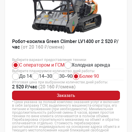
Робот-косилка Green Climber LV1400 от 2 520 ₽/
час
(от 20 160 ₽/смена)
Выберите вариант предоставления техники:
С оператором и ГСМ
Холодная аренда
Выберите планируемое количество дней работы:
До 14
14–30
30–90
Более 90
Итоговая цена при выбранном количестве дней работы:
2 520 ₽/час
(20 160 ₽/смена)
Заказать
* Цена указана за полный комплекс оказания услуг и включает
в себя заправку ГСМ, выделенного машиниста-оператора, его
питание и проживание (при необходимости). Минимальная
продолжительность рабочей смены 8 часов, время простоя
техники по вине клиента оплачивается в полном объеме.
Перебазировка строительного механизма на объект и обратно
оплачивается отдельно. Стоимость перебазировки
расчитывается индивидуально на основании адреса объекта и
текущего местоположения нашей ближайшей свободной