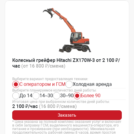
Колесный грейфер Hitachi ZX170W-3 от 2 100 ₽/
час
(от 16 800 ₽/смена)
Выберите вариант предоставления техники:
С оператором и ГСМ
Холодная аренда
Выберите планируемое количество дней работы:
До 14
14–30
30–90
Более 90
Итоговая цена при выбранном количестве дней работы:
2 100 ₽/час
(16 800 ₽/смена)
Заказать
* Цена указана за полный комплекс оказания услуг и включает
в себя заправку ГСМ, выделенного машиниста-оператора, его
питание и проживание (при необходимости). Минимальная
продолжительность рабочей смены 8 часов, время простоя