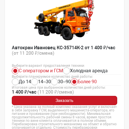
Автокран Ивановец КС-35714К-2 от 1 400 ₽/час
(от 11 200 ₽/смена)
Выберите вариант предоставления техники:
С оператором и ГСМ
Холодная аренда
Выберите планируемое количество дней работы:
До 14
14–30
30–90
Более 90
Итоговая цена при выбранном количестве дней работы:
1 400 ₽/час
(11 200 ₽/смена)
Заказать
* Цена указана за полный комплекс оказания услуг и включает
в себя заправку ГСМ, выделенного машиниста-оператора, его
питание и проживание (при необходимости). Минимальная
продолжительность рабочей смены 8 часов, время простоя
техники по вине клиента оплачивается в полном объеме.
Перебазировка строительного механизма на объект и обратно
оплачивается отдельно. Стоимость перебазировки