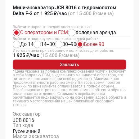
Мини-экскаватор JCB 8016 с гидромолотом
Delta F-3 от 1 925 ₽/час
(от 15 400 ₽/смена)
Выберите вариант предоставления техники:
С оператором и ГСМ
Холодная аренда
Выберите планируемое количество дней работы:
До 14
14–30
30–90
Более 90
Итоговая цена при выбранном количестве дней работы:
1 925 ₽/час
(15 400 ₽/смена)
Заказать
* Цена указана за полный комплекс оказания услуг и включает
в себя заправку ГСМ, выделенного машиниста-оператора, его
питание и проживание (при необходимости). Минимальная
продолжительность рабочей смены 8 часов, время простоя
техники по вине клиента оплачивается в полном объеме.
Перебазировка строительного механизма на объект и обратно
оплачивается отдельно. Стоимость перебазировки
расчитывается индивидуально на основании адреса объекта и
текущего местоположения нашей ближайшей свободной
техники
Экскаватор
JCB 8016
Тип хода
Гусеничный
Масса экскаватора