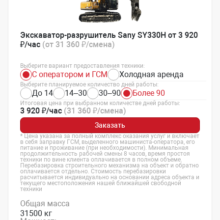
Экскаватор-разрушитель Sany SY330H от 3 920
₽/час
(от 31 360 ₽/смена)
Выберите вариант предоставления техники:
С оператором и ГСМ
Холодная аренда
Выберите планируемое количество дней работы:
До 14
14–30
30–90
Более 90
Итоговая цена при выбранном количестве дней работы:
3 920 ₽/час
(31 360 ₽/смена)
Заказать
* Цена указана за полный комплекс оказания услуг и включает
в себя заправку ГСМ, выделенного машиниста-оператора, его
питание и проживание (при необходимости). Минимальная
продолжительность рабочей смены 8 часов, время простоя
техники по вине клиента оплачивается в полном объеме.
Перебазировка строительного механизма на объект и обратно
оплачивается отдельно. Стоимость перебазировки
расчитывается индивидуально на основании адреса объекта и
текущего местоположения нашей ближайшей свободной
техники
Общая масса
31500 кг