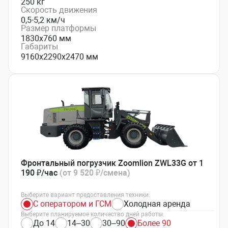
250 кг
Скорость движения
0,5-5,2 км/ч
Размер платформы
1830х760 мм
Габариты
9160х2290х2470 мм
Фронтальный погрузчик Zoomlion ZWL33G от 1
190 ₽/час
(от 9 520 ₽/смена)
Выберите вариант предоставления техники:
С оператором и ГСМ
Холодная аренда
Выберите планируемое количество дней работы:
До 14
14–30
30–90
Более 90