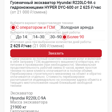
Гусеничный экскаватор Hyundai R220LC-9A с
гидроножницами HYPER DYC-600 от 2 625 ₽/час
(от 21 000 ₽/смена)
Выберите вариант предоставления техники:
С оператором и ГСМ
Холодная аренда
Выберите планируемое количество дней работы:
До 14
14–30
30–90
Более 90
Итоговая цена при выбранном количестве дней работы:
2 625 ₽/час
(21 000 ₽/смена)
Заказать
* Цена указана за полный комплекс оказания услуг и включает
в себя заправку ГСМ, выделенного машиниста-оператора, его
питание и проживание (при необходимости). Минимальная
продолжительность рабочей смены 8 часов, время простоя
техники по вине клиента оплачивается в полном объеме.
Перебазировка строительного механизма на объект и обратно
оплачивается отдельно. Стоимость перебазировки
расчитывается индивидуально на основании адреса объекта и
текущего местоположения нашей ближайшей свободной
техники
Экскаватор
Hyundai R220LC-9A
Масса экскаватора
21900 кг
Гидроножницы