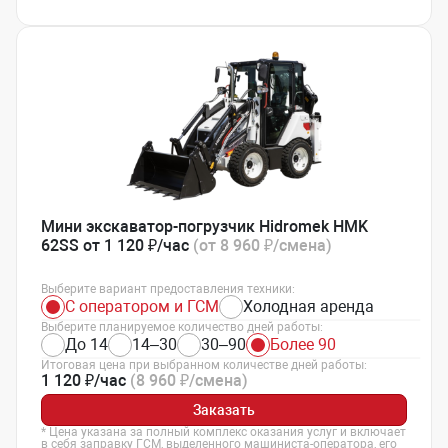
Мини экскаватор-погрузчик Hidromek HMK
62SS от 1 120 ₽/час
(от 8 960 ₽/смена)
Выберите вариант предоставления техники:
С оператором и ГСМ
Холодная аренда
Выберите планируемое количество дней работы:
До 14
14–30
30–90
Более 90
Итоговая цена при выбранном количестве дней работы:
1 120 ₽/час
(8 960 ₽/смена)
Заказать
* Цена указана за полный комплекс оказания услуг и включает
в себя заправку ГСМ, выделенного машиниста-оператора, его