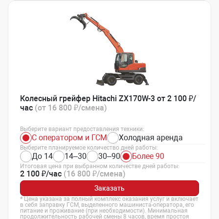
Колесный грейфер Hitachi ZX170W-3 от 2 100 ₽/
час
(от 16 800 ₽/смена)
Выберите вариант предоставления техники:
С оператором и ГСМ
Холодная аренда
Выберите планируемое количество дней работы:
До 14
14–30
30–90
Более 90
Итоговая цена при выбранном количестве дней работы:
2 100 ₽/час
(16 800 ₽/смена)
Заказать
* Цена указана за полный комплекс оказания услуг и включает
в себя заправку ГСМ, выделенного машиниста-оператора, его
питание и проживание (при необходимости). Минимальная
продолжительность рабочей смены 8 часов, время простоя