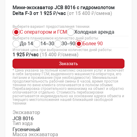
Мини-экскаватор JCB 8016 с гидромолотом
Delta F-3 от 1 925 ₽/час
(от 15 400 ₽/смена)
Выберите вариант предоставления техники:
С оператором и ГСМ
Холодная аренда
Выберите планируемое количество дней работы:
До 14
14–30
30–90
Более 90
Итоговая цена при выбранном количестве дней работы:
1 925 ₽/час
(15 400 ₽/смена)
Заказать
* Цена указана за полный комплекс оказания услуг и включает
в себя заправку ГСМ, выделенного машиниста-оператора, его
питание и проживание (при необходимости). Минимальная
продолжительность рабочей смены 8 часов, время простоя
техники по вине клиента оплачивается в полном объеме.
Перебазировка строительного механизма на объект и обратно
оплачивается отдельно. Стоимость перебазировки
расчитывается индивидуально на основании адреса объекта и
текущего местоположения нашей ближайшей свободной
техники
Экскаватор
JCB 8016
Тип хода
Гусеничный
Масса экскаватора