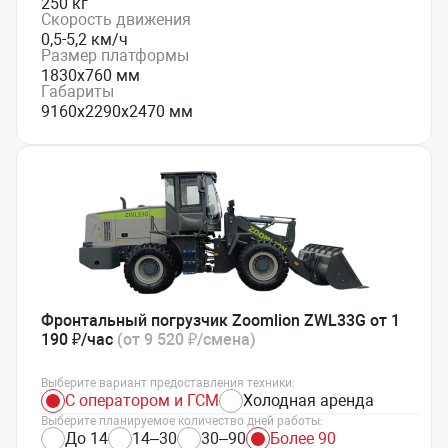
250 кг
Скорость движения
0,5-5,2 км/ч
Размер платформы
1830х760 мм
Габариты
9160х2290х2470 мм
Фронтальный погрузчик Zoomlion ZWL33G от 1
190 ₽/час
(от 9 520 ₽/смена)
Выберите вариант предоставления техники:
С оператором и ГСМ
Холодная аренда
Выберите планируемое количество дней работы:
До 14
14–30
30–90
Более 90