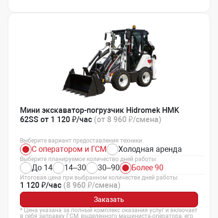
Мини экскаватор-погрузчик Hidromek HMK
62SS от 1 120 ₽/час
(от 8 960 ₽/смена)
Выберите вариант предоставления техники:
С оператором и ГСМ
Холодная аренда
Выберите планируемое количество дней работы:
До 14
14–30
30–90
Более 90
Итоговая цена при выбранном количестве дней работы:
1 120 ₽/час
(8 960 ₽/смена)
Заказать
* Цена указана за полный комплекс оказания услуг и включает
в себя заправку ГСМ, выделенного машиниста-оператора, его