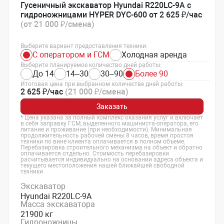
Гусеничный экскаватор Hyundai R220LC-9A с
гидроножницами HYPER DYC-600 от 2 625 ₽/час
(от 21 000 ₽/смена)
Выберите вариант предоставления техники:
С оператором и ГСМ
Холодная аренда
Выберите планируемое количество дней работы:
До 14
14–30
30–90
Более 90
Итоговая цена при выбранном количестве дней работы:
2 625 ₽/час
(21 000 ₽/смена)
Заказать
* Цена указана за полный комплекс оказания услуг и включает
в себя заправку ГСМ, выделенного машиниста-оператора, его
питание и проживание (при необходимости). Минимальная
продолжительность рабочей смены 8 часов, время простоя
техники по вине клиента оплачивается в полном объеме.
Перебазировка строительного механизма на объект и обратно
оплачивается отдельно. Стоимость перебазировки
расчитывается индивидуально на основании адреса объекта и
текущего местоположения нашей ближайшей свободной
техники
Экскаватор
Hyundai R220LC-9A
Масса экскаватора
21900 кг
Гидроножницы