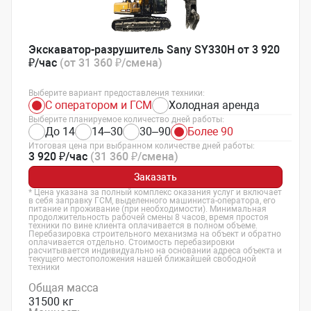
Экскаватор-разрушитель Sany SY330H от 3 920
₽/час
(от 31 360 ₽/смена)
Выберите вариант предоставления техники:
С оператором и ГСМ
Холодная аренда
Выберите планируемое количество дней работы:
До 14
14–30
30–90
Более 90
Итоговая цена при выбранном количестве дней работы:
3 920 ₽/час
(31 360 ₽/смена)
Заказать
* Цена указана за полный комплекс оказания услуг и включает
в себя заправку ГСМ, выделенного машиниста-оператора, его
питание и проживание (при необходимости). Минимальная
продолжительность рабочей смены 8 часов, время простоя
техники по вине клиента оплачивается в полном объеме.
Перебазировка строительного механизма на объект и обратно
оплачивается отдельно. Стоимость перебазировки
расчитывается индивидуально на основании адреса объекта и
текущего местоположения нашей ближайшей свободной
техники
Общая масса
31500 кг