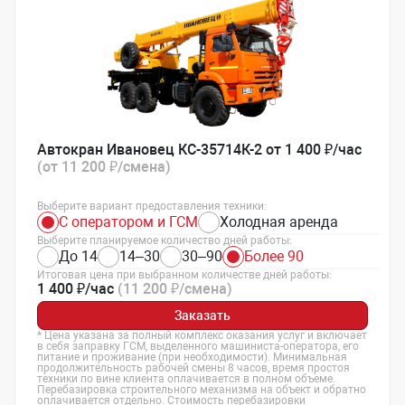
Автокран Ивановец КС-35714К-2 от 1 400 ₽/час
(от 11 200 ₽/смена)
Выберите вариант предоставления техники:
С оператором и ГСМ
Холодная аренда
Выберите планируемое количество дней работы:
До 14
14–30
30–90
Более 90
Итоговая цена при выбранном количестве дней работы:
1 400 ₽/час
(11 200 ₽/смена)
Заказать
* Цена указана за полный комплекс оказания услуг и включает
в себя заправку ГСМ, выделенного машиниста-оператора, его
питание и проживание (при необходимости). Минимальная
продолжительность рабочей смены 8 часов, время простоя
техники по вине клиента оплачивается в полном объеме.
Перебазировка строительного механизма на объект и обратно
оплачивается отдельно. Стоимость перебазировки