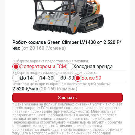
Робот-косилка Green Climber LV1400 от 2 520 ₽/
час
(от 20 160 ₽/смена)
Выберите вариант предоставления техники:
С оператором и ГСМ
Холодная аренда
Выберите планируемое количество дней работы:
До 14
14–30
30–90
Более 90
Итоговая цена при выбранном количестве дней работы:
2 520 ₽/час
(20 160 ₽/смена)
Заказать
* Цена указана за полный комплекс оказания услуг и включает
в себя заправку ГСМ, выделенного машиниста-оператора, его
питание и проживание (при необходимости). Минимальная
продолжительность рабочей смены 8 часов, время простоя
техники по вине клиента оплачивается в полном объеме.
Перебазировка строительного механизма на объект и обратно
оплачивается отдельно. Стоимость перебазировки
расчитывается индивидуально на основании адреса объекта и
текущего местоположения нашей ближайшей свободной