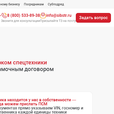
ному бизнесу
Посредникам
Субподряд
8 (800) 533-89-38
info@sibstr.ru
Задать вопрос
Звоните для консультации
Присылайте ТЗ на почту
рком спецтехники
рамочным договором
ика находится у нас в собственности —
да можем прислать ПСМ
кументах прямо указываем VIN, госномер и
твенника каждой единицы техники