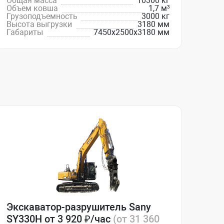
Общая масса
10300 кг
Объем ковша
1,7 м³
Грузоподъемность
3000 кг
Высота выгрузки
3180 мм
Габариты
7450х2500х3180 мм
Экскаватор-разрушитель Sany
SY330H от 3 920 ₽/час
(от 31 360