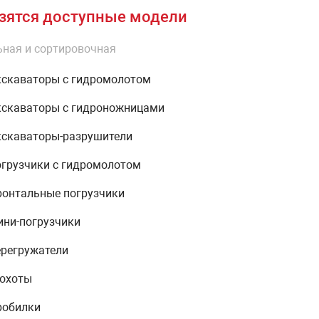
зятся доступные модели
ная и сортировочная
скаваторы с гидромолотом
скаваторы с гидроножницами
скаваторы-разрушители
грузчики с гидромолотом
онтальные погрузчики
ни-погрузчики
регружатели
охоты
робилки