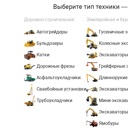
Выберите тип техники — 
Дорожно-строительная
Землеройная и бур
Автогрейдеры
Гусеничные 
Бульдозеры
Колесные эк
Катки
Экскаваторы
Дорожные фрезы
Грейферные 
Асфальтоукладчики
Длиннорукие
Сваебойные установки
Экскаваторы
Трубоукладчики
Мини-экскав
Экскаваторы
Ямобуры