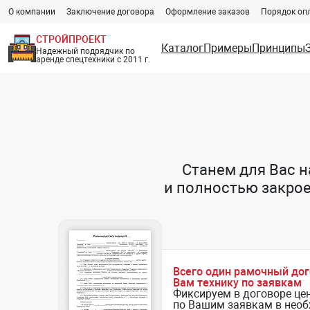
О компании
Заключение договора
Оформление заказов
Порядок оп
СТРОЙПРОЕКТ
Каталог
Примеры
Принципы
Надежный подрядчик по
аренде спецтехники с 2011 г.
Станем для Вас 
и полностью закро
Всего один рамочный до
Вам технику по заявкам
Фиксируем в договоре це
по Вашим заявкам в нео