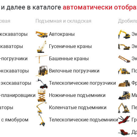
и далее в каталоге
автоматически отобра
овая
Подъемная и складская
Дробиль
экскаваторы
Автокраны
Эк
скаваторы
Гусеничные краны
Эк
-погрузчики
Башенные краны
Эк
экскаваторы
Вилочные погрузчики
По
 экскаваторы
Телескопические погрузчики
Фр
-планировщики
Ножничные подъемники
Ми
аторы
Коленчатые подъемники
Пе
 с ямобуром
Телескопические подъемники
Гр
Д