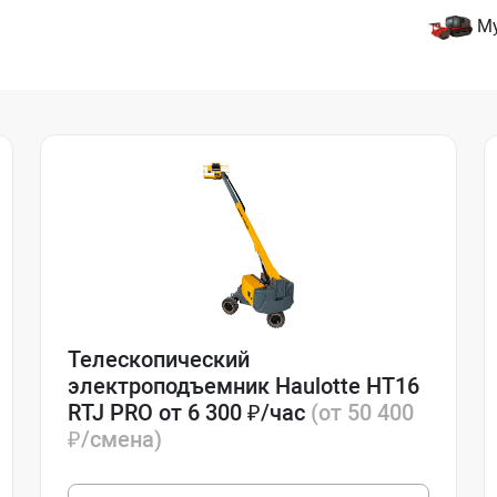
М
Телескопический
электроподъемник Haulotte HT16
RTJ PRO от 6 300 ₽/час
(от 50 400
₽/смена)