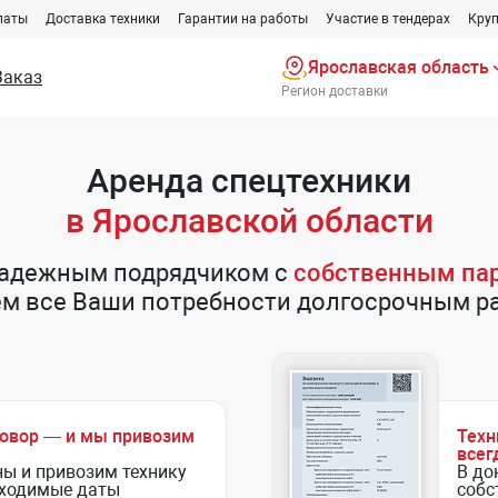
латы
Доставка техники
Гарантии на работы
Участие в тендерах
Круп
Ярославская область
Заказ
Регион доставки
Аренда спецтехники
в Ярославской области
надежным подрядчиком с
собственным па
ем все Ваши потребности долгосрочным 
говор — и мы привозим
Техн
всег
ны и привозим технику
В до
бходимые даты
собс