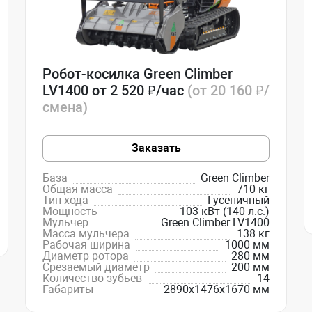
Робот-косилка Green Climber
LV1400 от 2 520 ₽/час
(от 20 160 ₽/
смена)
Заказать
База
Green Climber
Общая масса
710 кг
Тип хода
Гусеничный
Мощность
103 кВт (140 л.с.)
Мульчер
Green Climber LV1400
Масса мульчера
138 кг
Рабочая ширина
1000 мм
Диаметр ротора
280 мм
Срезаемый диаметр
200 мм
Количество зубьев
14
Габариты
2890х1476х1670 мм