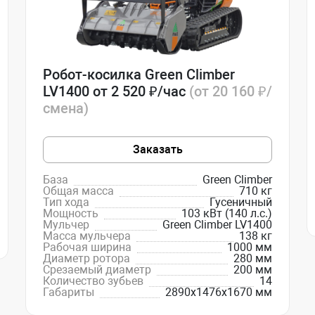
Робот-косилка Green Climber
LV1400 от 2 520 ₽/час
(от 20 160 ₽/
смена)
Заказать
База
Green Climber
Общая масса
710 кг
Тип хода
Гусеничный
Мощность
103 кВт (140 л.с.)
Мульчер
Green Climber LV1400
Масса мульчера
138 кг
Рабочая ширина
1000 мм
Диаметр ротора
280 мм
Срезаемый диаметр
200 мм
Количество зубьев
14
Габариты
2890х1476х1670 мм