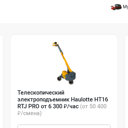
М
Телескопический
электроподъемник Haulotte HT16
RTJ PRO от 6 300 ₽/час
(от 50 400
₽/смена)