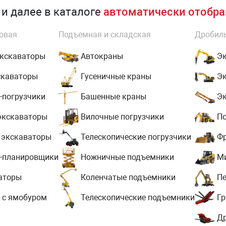
и далее в каталоге
автоматически отобра
овая
Подъемная и складская
Дробиль
экскаваторы
Автокраны
Эк
скаваторы
Гусеничные краны
Эк
-погрузчики
Башенные краны
Эк
экскаваторы
Вилочные погрузчики
По
 экскаваторы
Телескопические погрузчики
Фр
-планировщики
Ножничные подъемники
Ми
аторы
Коленчатые подъемники
Пе
 с ямобуром
Телескопические подъемники
Гр
Д