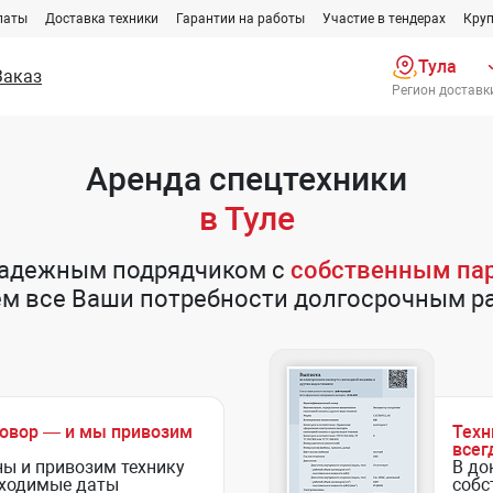
латы
Доставка техники
Гарантии на работы
Участие в тендерах
Круп
Тула
Заказ
Регион доставк
Аренда спецтехники
в Туле
надежным подрядчиком с
собственным па
ем все Ваши потребности долгосрочным 
говор — и мы привозим
Техн
всег
ны и привозим технику
В до
бходимые даты
собс