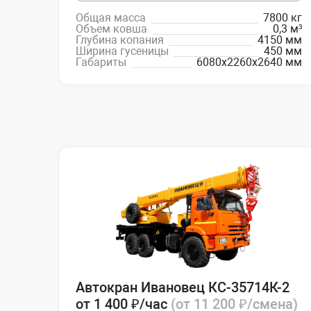
Общая масса
7800 кг
Объем ковша
0,3 м³
Глубина копания
4150 мм
Ширина гусеницы
450 мм
Габариты
6080х2260х2640 мм
Автокран Ивановец КС-35714К-2
от 1 400 ₽/час
(от 11 200 ₽/смена)