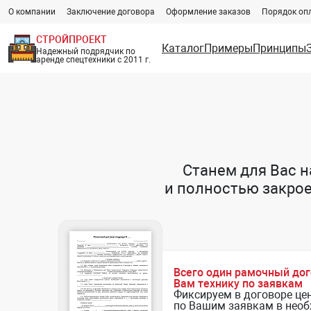
О компании
Заключение договора
Оформление заказов
Порядок оп
СТРОЙПРОЕКТ
Каталог
Примеры
Принципы
Надежный подрядчик по
аренде спецтехники с 2011 г.
Станем для Вас 
и полностью закро
Всего один рамочный до
Вам технику по заявкам
Фиксируем в договоре це
по Вашим заявкам в нео