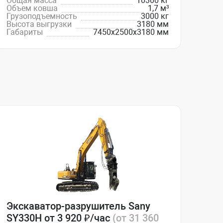
Общая масса
10300 кг
Объем ковша
1,7 м³
Грузоподъемность
3000 кг
Высота выгрузки
3180 мм
Габариты
7450х2500х3180 мм
Экскаватор-разрушитель Sany
SY330H от 3 920 ₽/час
(от 31 360