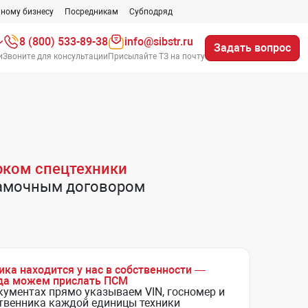
ному бизнесу
Посредникам
Субподряд
8 (800) 533-89-38
info@sibstr.ru
Задать вопрос
и
Звоните для консультации
Присылайте ТЗ на почту
рком спецтехники
рамочным договором
ика находится у нас в собственности —
да можем прислать ПСМ
кументах прямо указываем VIN, госномер и
твенника каждой единицы техники