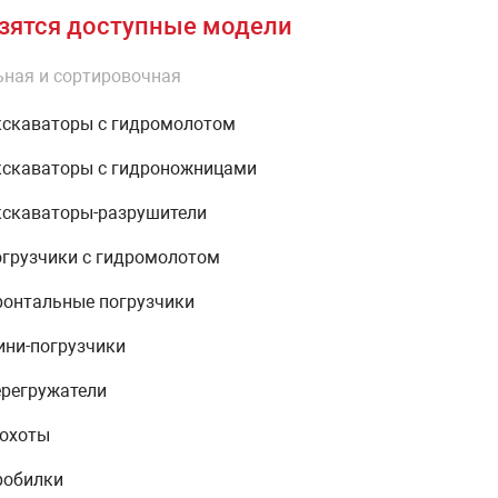
зятся доступные модели
ная и сортировочная
скаваторы с гидромолотом
скаваторы с гидроножницами
скаваторы-разрушители
грузчики с гидромолотом
онтальные погрузчики
ни-погрузчики
регружатели
охоты
робилки