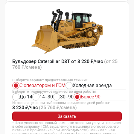
Бульдозер Caterpillar D8T от 3 220 ₽/час
(от 25
760 ₽/смена)
Выберите вариант предоставления техники:
С оператором и ГСМ
Холодная аренда
Выберите планируемое количество дней работы:
До 14
14–30
30–90
Более 90
Итоговая цена при выбранном количестве дней работы:
3 220 ₽/час
(25 760 ₽/смена)
Заказать
* Цена указана за полный комплекс оказания услуг и включает
в себя заправку ГСМ, выделенного машиниста-оператора, его
питание и проживание (при необходимости). Минимальная
продолжительность рабочей смены 8 часов, время простоя