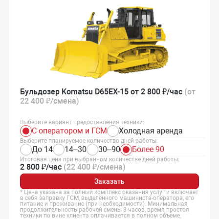
Бульдозер Komatsu D65EX-15 от 2 800 ₽/час
(от
22 400 ₽/смена)
Выберите вариант предоставления техники:
С оператором и ГСМ
Холодная аренда
Выберите планируемое количество дней работы:
До 14
14–30
30–90
Более 90
Итоговая цена при выбранном количестве дней работы:
2 800 ₽/час
(22 400 ₽/смена)
Заказать
* Цена указана за полный комплекс оказания услуг и включает
в себя заправку ГСМ, выделенного машиниста-оператора, его
питание и проживание (при необходимости). Минимальная
продолжительность рабочей смены 8 часов, время простоя
техники по вине клиента оплачивается в полном объеме.