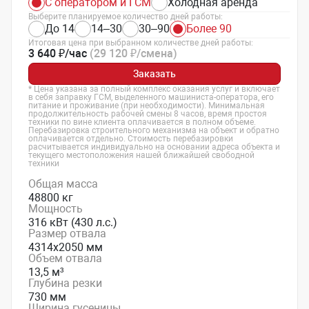
С оператором и ГСМ
Холодная аренда
Выберите планируемое количество дней работы:
До 14
14–30
30–90
Более 90
Итоговая цена при выбранном количестве дней работы:
3 640 ₽/час
(29 120 ₽/смена)
Заказать
* Цена указана за полный комплекс оказания услуг и включает
в себя заправку ГСМ, выделенного машиниста-оператора, его
питание и проживание (при необходимости). Минимальная
продолжительность рабочей смены 8 часов, время простоя
техники по вине клиента оплачивается в полном объеме.
Перебазировка строительного механизма на объект и обратно
оплачивается отдельно. Стоимость перебазировки
расчитывается индивидуально на основании адреса объекта и
текущего местоположения нашей ближайшей свободной
техники
Общая масса
48800 кг
Мощность
316 кВт (430 л.с.)
Размер отвала
4314х2050 мм
Объем отвала
13,5 м³
Глубина резки
730 мм
Ширина гусеницы