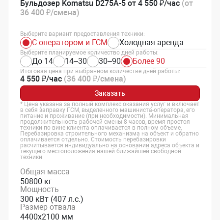
Бульдозер Komatsu D275A-5 от 4 550 ₽/час
(от
36 400 ₽/смена)
Выберите вариант предоставления техники:
С оператором и ГСМ
Холодная аренда
Выберите планируемое количество дней работы:
До 14
14–30
30–90
Более 90
Итоговая цена при выбранном количестве дней работы:
4 550 ₽/час
(36 400 ₽/смена)
Заказать
* Цена указана за полный комплекс оказания услуг и включает
в себя заправку ГСМ, выделенного машиниста-оператора, его
питание и проживание (при необходимости). Минимальная
продолжительность рабочей смены 8 часов, время простоя
техники по вине клиента оплачивается в полном объеме.
Перебазировка строительного механизма на объект и обратно
оплачивается отдельно. Стоимость перебазировки
расчитывается индивидуально на основании адреса объекта и
текущего местоположения нашей ближайшей свободной
техники
Общая масса
50800 кг
Мощность
300 кВт (407 л.с.)
Размер отвала
4400х2100 мм