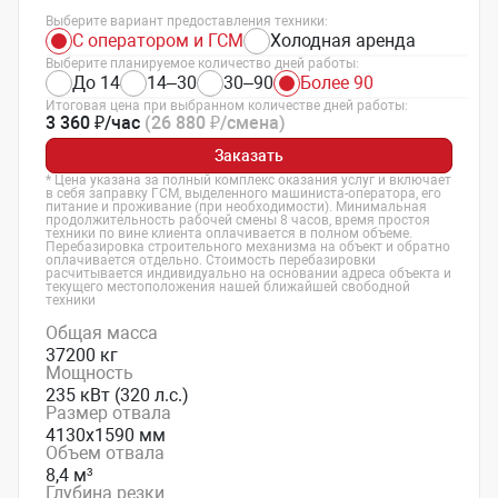
Выберите вариант предоставления техники:
С оператором и ГСМ
Холодная аренда
Выберите планируемое количество дней работы:
До 14
14–30
30–90
Более 90
Итоговая цена при выбранном количестве дней работы:
3 360 ₽/час
(26 880 ₽/смена)
Заказать
* Цена указана за полный комплекс оказания услуг и включает
в себя заправку ГСМ, выделенного машиниста-оператора, его
питание и проживание (при необходимости). Минимальная
продолжительность рабочей смены 8 часов, время простоя
техники по вине клиента оплачивается в полном объеме.
Перебазировка строительного механизма на объект и обратно
оплачивается отдельно. Стоимость перебазировки
расчитывается индивидуально на основании адреса объекта и
текущего местоположения нашей ближайшей свободной
техники
Общая масса
37200 кг
Мощность
235 кВт (320 л.с.)
Размер отвала
4130х1590 мм
Объем отвала
8,4 м³
Глубина резки